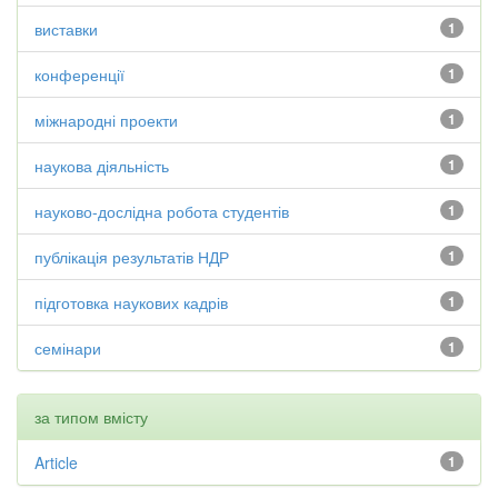
виставки
1
конференції
1
міжнародні проекти
1
наукова діяльність
1
науково-дослідна робота студентів
1
публікація результатів НДР
1
підготовка наукових кадрів
1
семінари
1
за типом вмісту
Article
1