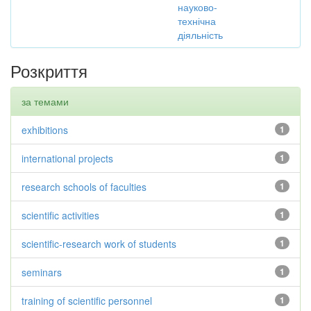
науково-
технічна
діяльність
Розкриття
за темами
exhibitions
1
international projects
1
research schools of faculties
1
scientific activities
1
scientific-research work of students
1
seminars
1
training of scientific personnel
1