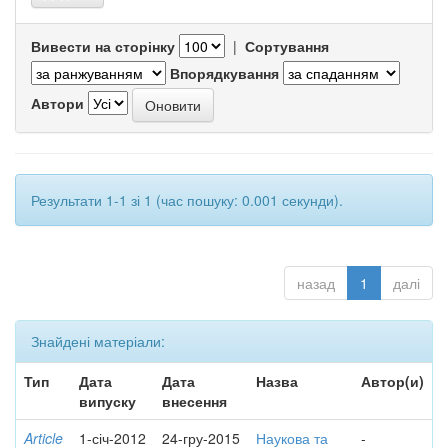
Вивести на сторінку
|
Сортування
Впорядкування
Автори
Результати 1-1 зі 1 (час пошуку: 0.001 секунди).
назад
1
далі
Знайдені матеріали:
Тип
Дата
Дата
Назва
Автор(и)
випуску
внесення
Article
1-січ-2012
24-гру-2015
Наукова та
-