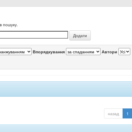
в пошуку.
Впорядкування
Автори
назад
1