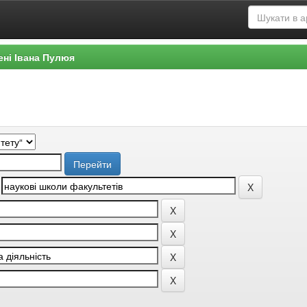
ені Івана Пулюя