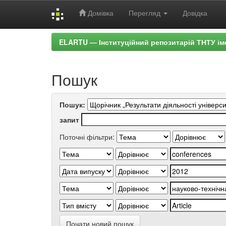
Домівка
Перегляд
Довідка
Skip
ELARTU — Інституційний репозитарій ТНТУ ім
navigation
Пошук
Пошук:
запит
Поточні фільтри:
Почати новий пошук