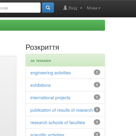
Вхід:
Мова
Розкриття
за темами
engineering activities
1
exhibitions
1
international projects
1
publication of results of research
1
research schools of faculties
1
scientific activities
1