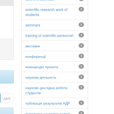
scientific-research work of
1
students
seminars
1
training of scientific personnel
1
виставки
1
конференції
1
міжнародні проекти
1
наукова діяльність
1
науково-дослідна робота
1
студентів
далі
публікація результатів НДР
1
підготовка наукових кадрів
1