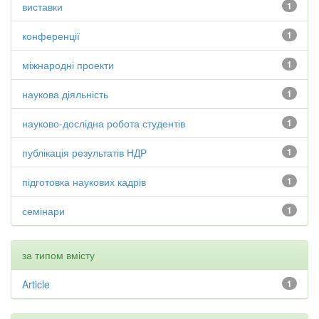
виставки
1
конференції
1
міжнародні проекти
1
наукова діяльність
1
науково-дослідна робота студентів
1
публікація результатів НДР
1
підготовка наукових кадрів
1
семінари
1
за типом вмісту
Article
1