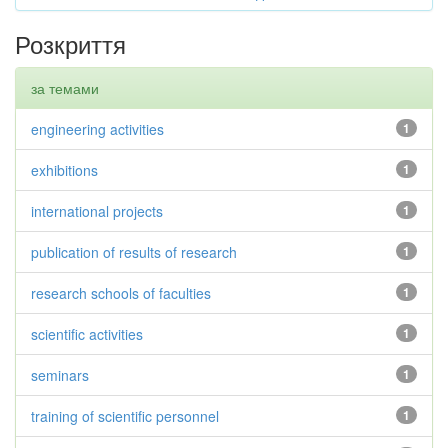
Розкриття
за темами
engineering activities
1
exhibitions
1
international projects
1
publication of results of research
1
research schools of faculties
1
scientific activities
1
seminars
1
training of scientific personnel
1