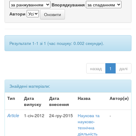
Впорядкування
Автори
Результати 1-1 зі 1 (час пошуку: 0.002 секунди).
назад
1
далі
Знайдені матеріали:
Тип
Дата
Дата
Назва
Автор(и)
випуску
внесення
Article
1-січ-2012
24-гру-2015
Наукова та
-
науково-
технічна
діяльність