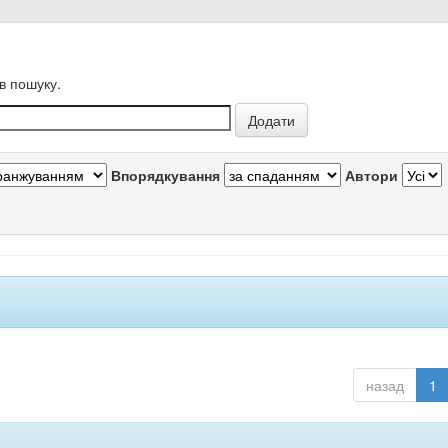
в пошуку.
Впорядкування
Автори
назад
1