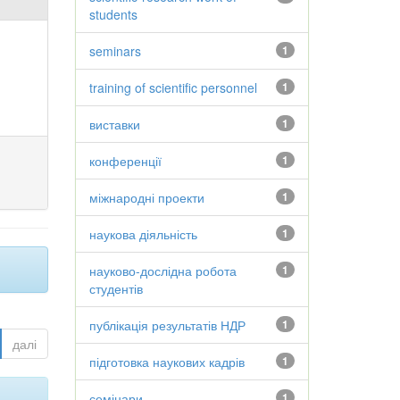
students
seminars
1
training of scientific personnel
1
виставки
1
конференції
1
міжнародні проекти
1
наукова діяльність
1
науково-дослідна робота
1
студентів
публікація результатів НДР
1
далі
підготовка наукових кадрів
1
семінари
1