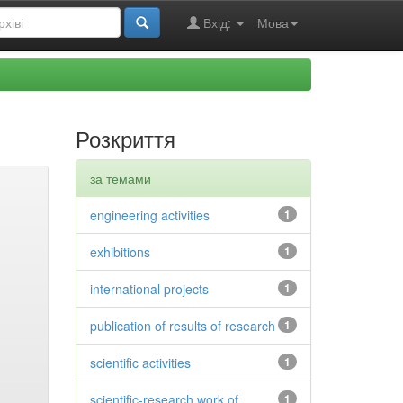
Вхід:
Мова
Розкриття
за темами
engineering activities
1
exhibitions
1
international projects
1
publication of results of research
1
scientific activities
1
scientific-research work of
1