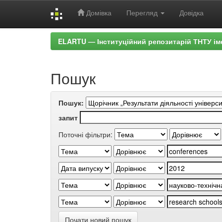
Домівка
Перегляд
Довідка
Skip
ELARTU — Інституційний репозитарій ТНТУ ім
navigation
Пошук
Пошук:
запит
Поточні фільтри:
Почати новий пошук