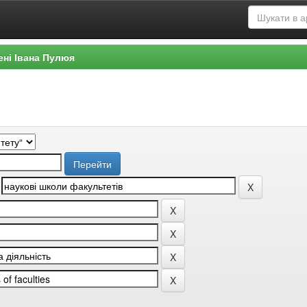
ені Івана Пулюя