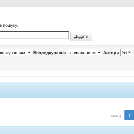
в пошуку.
Впорядкування
Автори
назад
1