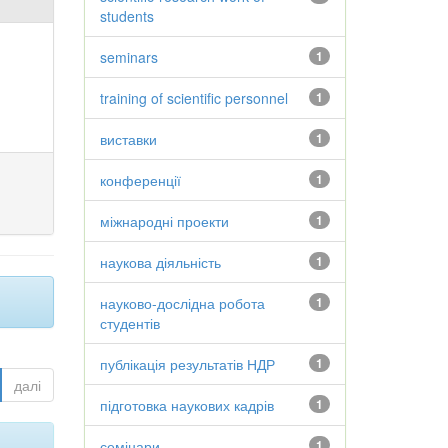
students
seminars
1
training of scientific personnel
1
виставки
1
конференції
1
міжнародні проекти
1
наукова діяльність
1
науково-дослідна робота
1
студентів
публікація результатів НДР
1
далі
підготовка наукових кадрів
1
семінари
1