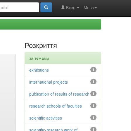
Вхід:
Мова
Розкриття
за темами
exhibitions
1
international projects
1
publication of results of research
1
research schools of faculties
1
scientific activities
1
scientific-research work of
1