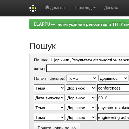
Домівка
Перегляд
Довідка
Skip
ELARTU — Інституційний репозитарій ТНТУ ім
navigation
Пошук
Пошук:
запит
Поточні фільтри:
Почати новий пошук