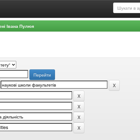
ені Івана Пулюя