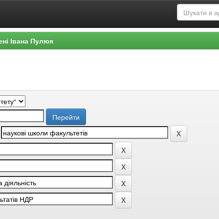
ені Івана Пулюя