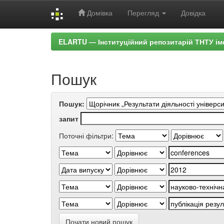
Домівка
Перегляд
Довідка
Skip
ELARTU — Інституційний репозитарій ТНТУ ім
navigation
Пошук
Пошук:
запит
Поточні фільтри:
Почати новий пошук