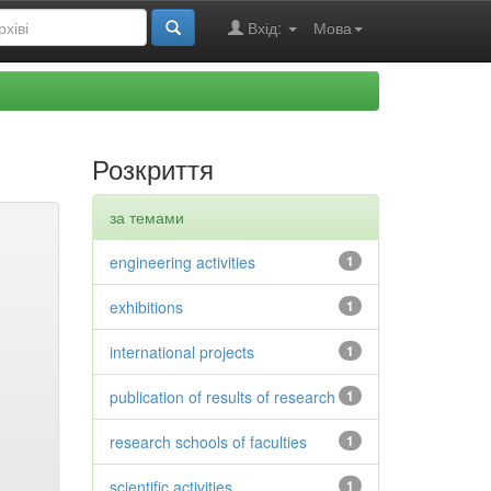
Вхід:
Мова
Розкриття
за темами
engineering activities
1
exhibitions
1
international projects
1
publication of results of research
1
research schools of faculties
1
scientific activities
1