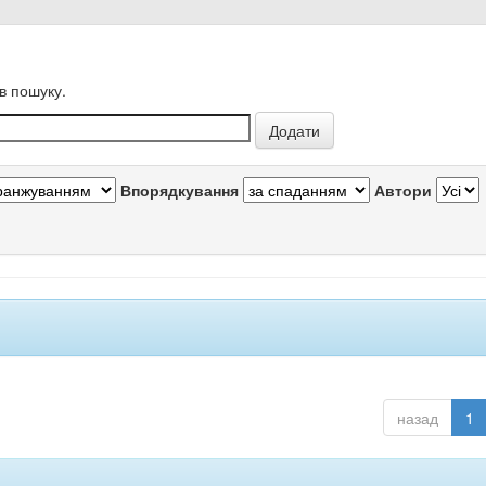
в пошуку.
Впорядкування
Автори
назад
1