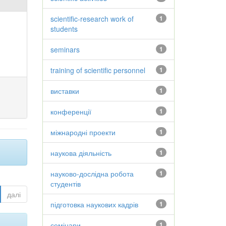
scientific-research work of
1
students
seminars
1
training of scientific personnel
1
виставки
1
конференції
1
міжнародні проекти
1
наукова діяльність
1
науково-дослідна робота
1
студентів
далі
підготовка наукових кадрів
1
семінари
1