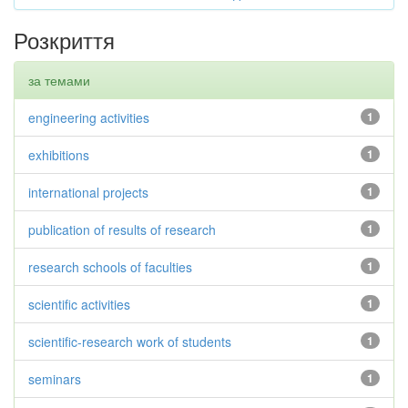
Розкриття
за темами
engineering activities
1
exhibitions
1
international projects
1
publication of results of research
1
research schools of faculties
1
scientific activities
1
scientific-research work of students
1
seminars
1