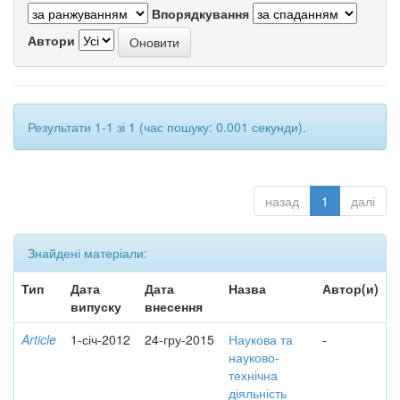
Впорядкування
Автори
Результати 1-1 зі 1 (час пошуку: 0.001 секунди).
назад
1
далі
Знайдені матеріали:
Тип
Дата
Дата
Назва
Автор(и)
випуску
внесення
Article
1-січ-2012
24-гру-2015
Наукова та
-
науково-
технічна
діяльність