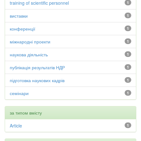
training of scientific personnel
1
виставки
1
конференції
1
міжнародні проекти
1
наукова діяльність
1
публікація результатів НДР
1
підготовка наукових кадрів
1
семінари
1
за типом вмісту
Article
1