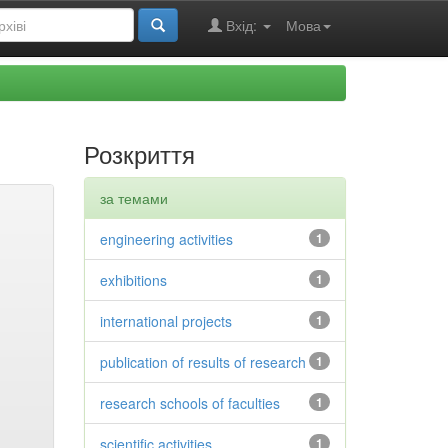
Вхід:
Мова
Розкриття
за темами
engineering activities
1
exhibitions
1
international projects
1
publication of results of research
1
research schools of faculties
1
scientific activities
1