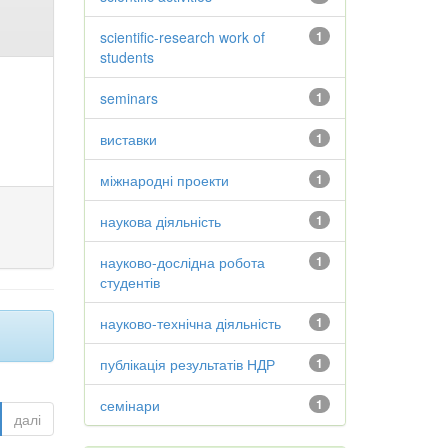
scientific-research work of
1
students
seminars
1
виставки
1
міжнародні проекти
1
наукова діяльність
1
науково-дослідна робота
1
студентів
науково-технічна діяльність
1
публікація результатів НДР
1
семінари
1
далі