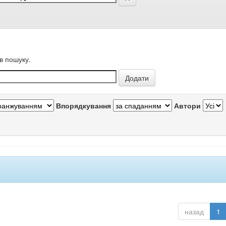
в пошуку.
Впорядкування
Автори
назад
1