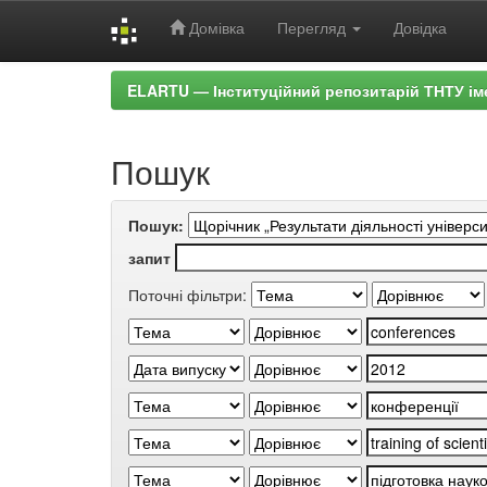
Домівка
Перегляд
Довідка
Skip
ELARTU — Інституційний репозитарій ТНТУ ім
navigation
Пошук
Пошук:
запит
Поточні фільтри: