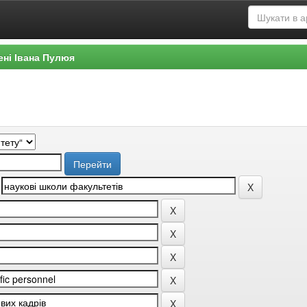
ені Івана Пулюя