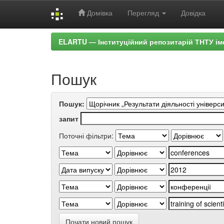
Домівка
Перегляд
Довідка
Skip
ELARTU — Інституційний репозитарій ТНТУ ім
navigation
Пошук
Пошук:
запит
Поточні фільтри:
Почати новий пошук