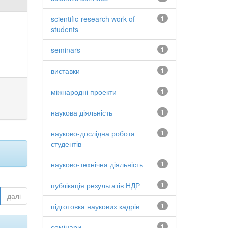
scientific-research work of
1
students
seminars
1
виставки
1
міжнародні проекти
1
наукова діяльність
1
науково-дослідна робота
1
студентів
науково-технічна діяльність
1
публікація результатів НДР
1
далі
підготовка наукових кадрів
1
семінари
1