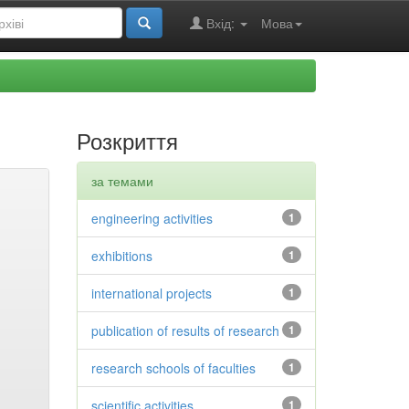
Вхід:
Мова
Розкриття
за темами
engineering activities
1
exhibitions
1
international projects
1
publication of results of research
1
research schools of faculties
1
scientific activities
1