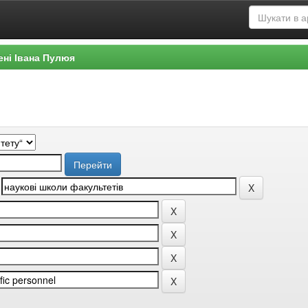
ені Івана Пулюя