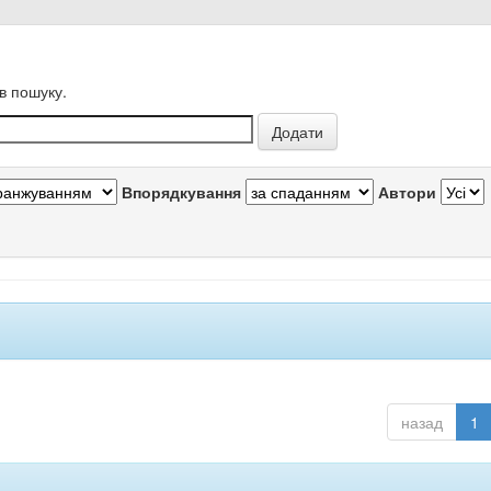
в пошуку.
Впорядкування
Автори
назад
1