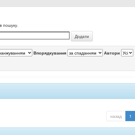
в пошуку.
Впорядкування
Автори
назад
1