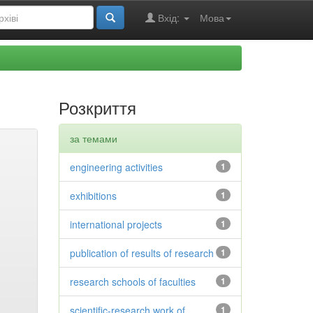
Вхід:
Мова
Розкриття
за темами
engineering activities
1
exhibitions
1
international projects
1
publication of results of research
1
research schools of faculties
1
scientific-research work of
1