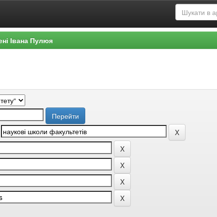
ені Івана Пулюя