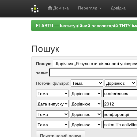
Домівка
Перегляд
Довідка
Skip
ELARTU — Інституційний репозитарій ТНТУ ім
navigation
Пошук
Пошук:
запит
Поточні фільтри:
Почати новий пошук