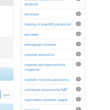
students
seminars
1
training of scientific personnel
1
виставки
1
міжнародні проекти
1
наукова діяльність
1
науково-дослідна робота
1
студентів
науково-технічна діяльність
1
публікація результатів НДР
1
далі
підготовка наукових кадрів
1
семінари
1