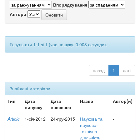
Впорядкування
Автори
Результати 1-1 зі 1 (час пошуку: 0.003 секунди).
назад
1
далі
Знайдені матеріали:
Тип
Дата
Дата
Назва
Автор(и)
випуску
внесення
Article
1-січ-2012
24-гру-2015
Наукова та
-
науково-
технічна
діяльність