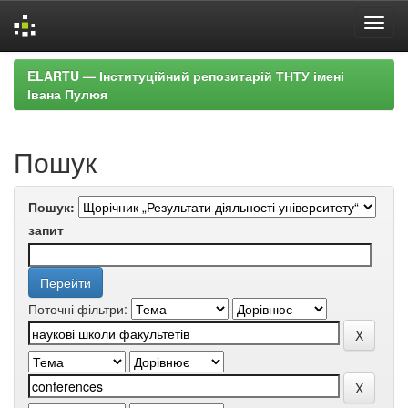
Skip
ELARTU — Інституційний репозитарій ТНТУ імені
navigation
Івана Пулюя
Пошук
Пошук:
запит
Поточні фільтри: