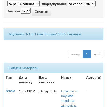
Впорядкування
Автори
Результати 1-1 зі 1 (час пошуку: 0.002 секунди).
назад
1
далі
Знайдені матеріали:
Тип
Дата
Дата
Назва
Автор(и)
випуску
внесення
Article
1-січ-2012
24-гру-2015
Наукова та
-
науково-
технічна
діяльність