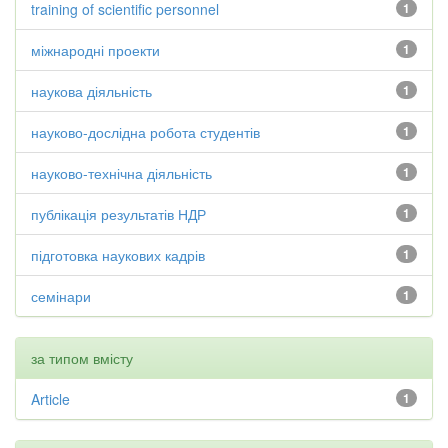
training of scientific personnel
1
міжнародні проекти
1
наукова діяльність
1
науково-дослідна робота студентів
1
науково-технічна діяльність
1
публікація результатів НДР
1
підготовка наукових кадрів
1
семінари
1
за типом вмісту
Article
1