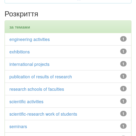
Розкриття
за темами
engineering activities
1
exhibitions
1
international projects
1
publication of results of research
1
research schools of faculties
1
scientific activities
1
scientific-research work of students
1
seminars
1