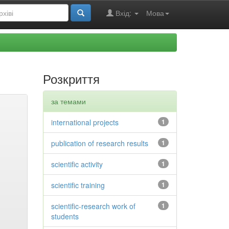
Вхід:
Мова
Розкриття
за темами
international projects
1
publication of research results
1
scientific activity
1
scientific training
1
scientific-research work of
1
students