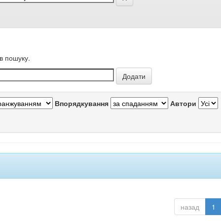
в пошуку.
Впорядкування
Автори
назад
1