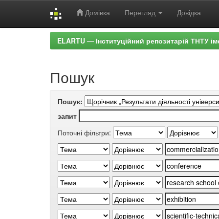
Домівка
Перегляд
Довідка
Skip
ELARTU — Інституційний репозитарій ТНТУ ім
navigation
Пошук
Пошук:
запит
Поточні фільтри: