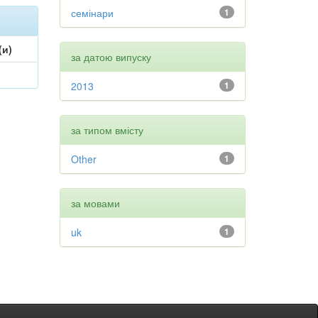
семінари
1
(и)
за датою випуску
2013
1
за типом вмісту
Other
1
за мовами
uk
1