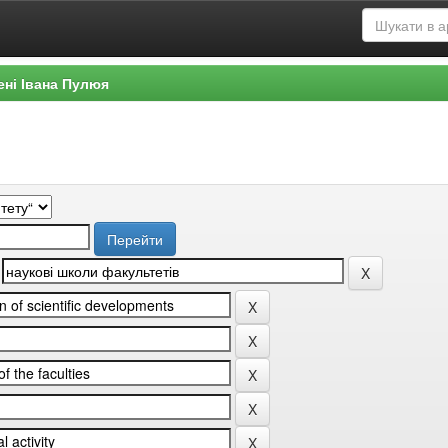
ені Івана Пулюя