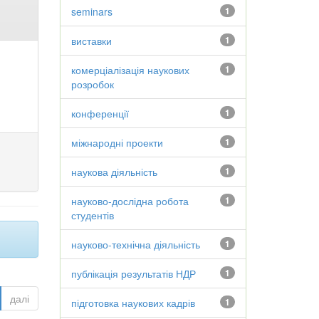
seminars
1
виставки
1
комерціалізація наукових
1
розробок
конференції
1
міжнародні проекти
1
наукова діяльність
1
науково-дослідна робота
1
студентів
науково-технічна діяльність
1
публікація результатів НДР
1
далі
підготовка наукових кадрів
1