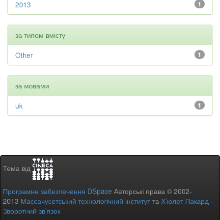
2013
1
за типом вмісту
Other
1
за мовами
uk
1
Тема від
Програмне забезпечення DSpace
Авторські права © 2002-
2013
Массачусетський технологічний інститут
та
Х’юлет Пакард
-
Зворотний зв’язок