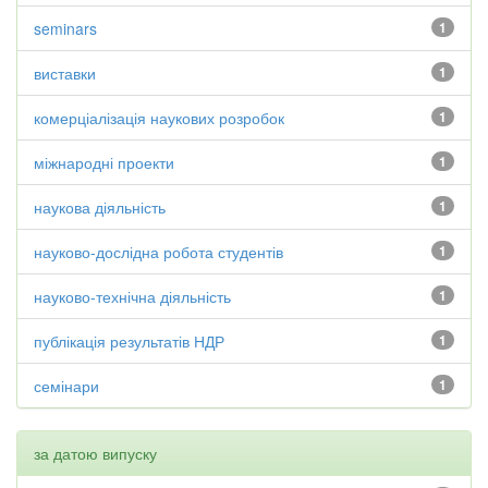
seminars
1
виставки
1
комерціалізація наукових розробок
1
міжнародні проекти
1
наукова діяльність
1
науково-дослідна робота студентів
1
науково-технічна діяльність
1
публікація результатів НДР
1
семінари
1
за датою випуску