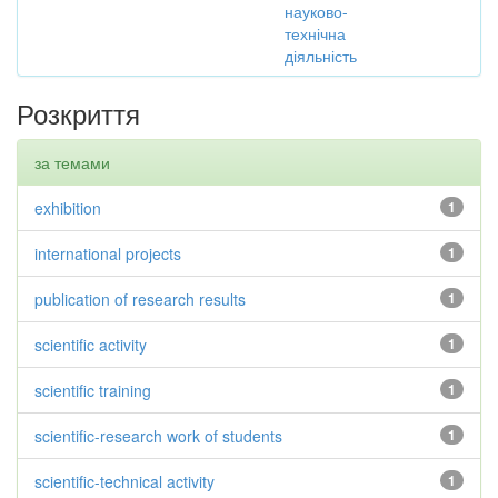
науково-
технічна
діяльність
Розкриття
за темами
exhibition
1
international projects
1
publication of research results
1
scientific activity
1
scientific training
1
scientific-research work of students
1
scientific-technical activity
1