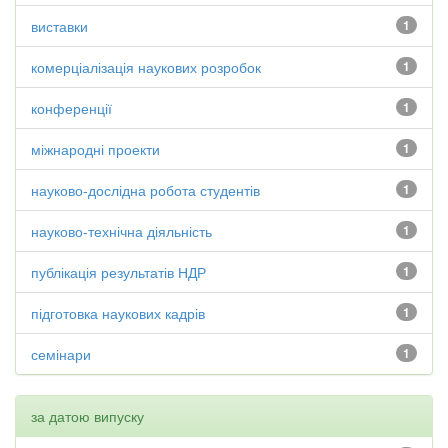
виставки
1
комерціалізація наукових розробок
1
конференції
1
міжнародні проекти
1
науково-дослідна робота студентів
1
науково-технічна діяльність
1
публікація результатів НДР
1
підготовка наукових кадрів
1
семінари
1
за датою випуску