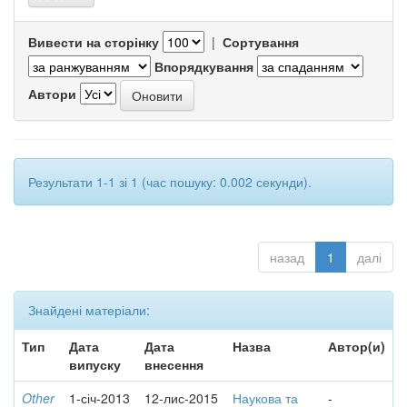
Вивести на сторінку
|
Сортування
Впорядкування
Автори
Результати 1-1 зі 1 (час пошуку: 0.002 секунди).
назад
1
далі
Знайдені матеріали:
Тип
Дата
Дата
Назва
Автор(и)
випуску
внесення
Other
1-січ-2013
12-лис-2015
Наукова та
-