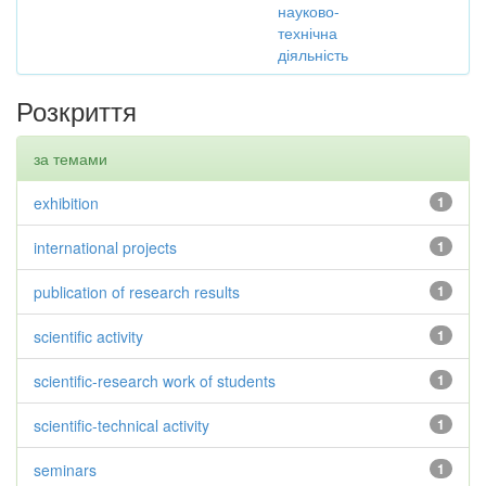
науково-
технічна
діяльність
Розкриття
за темами
exhibition
1
international projects
1
publication of research results
1
scientific activity
1
scientific-research work of students
1
scientific-technical activity
1
seminars
1