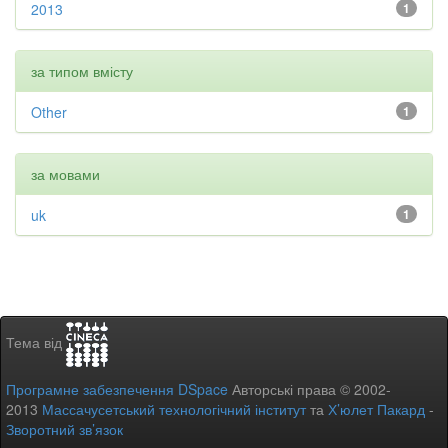
2013
1
за типом вмісту
Other
1
за мовами
uk
1
Тема від
Програмне забезпечення DSpace
Авторські права © 2002-
2013
Массачусетський технологічний інститут
та
Х’юлет Пакард
-
Зворотний зв’язок