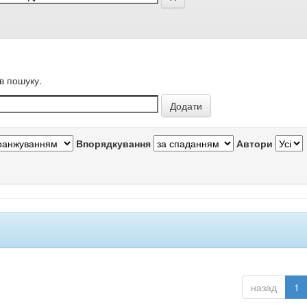
в пошуку.
Впорядкування
Автори
назад
1