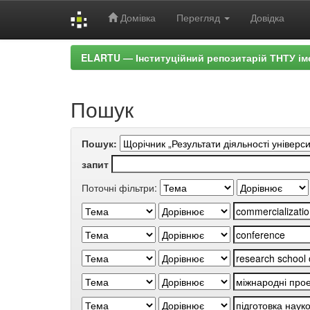
Домівка
Перегляд
Довідка
Skip
ELARTU — Інституційний репозитарій ТНТУ ім
navigation
Пошук
Пошук:
запит
Поточні фільтри: