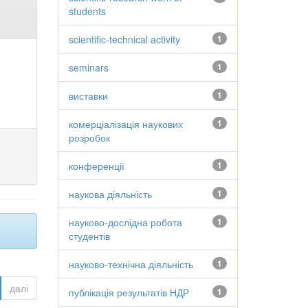
students
scientific-technical activity
1
seminars
1
виставки
1
комерціалізація наукових
1
розробок
конференції
1
наукова діяльність
1
науково-дослідна робота
1
студентів
науково-технічна діяльність
1
далі
публікація результатів НДР
1