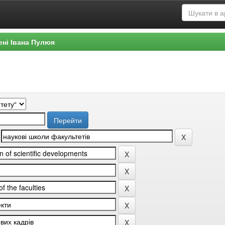
ені Івана Пулюя