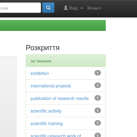
Вхід:
Мова
Розкриття
за темами
exhibition
1
international projects
1
publication of research results
1
scientific activity
1
scientific training
1
scientific-research work of
1