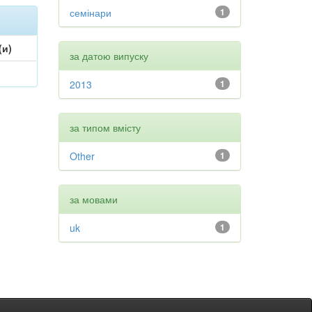
семінари
1
(и)
за датою випуску
2013
1
за типом вмісту
Other
1
за мовами
uk
1