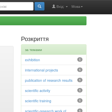
Вхід:
Мова
Розкриття
за темами
exhibition
1
international projects
1
publication of research results
1
scientific activity
1
scientific training
1
scientific-research work of
1