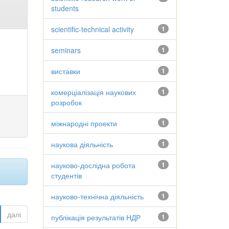
students
scientific-technical activity
1
seminars
1
виставки
1
комерціалізація наукових
1
розробок
міжнародні проекти
1
наукова діяльність
1
науково-дослідна робота
1
студентів
науково-технічна діяльність
1
далі
публікація результатів НДР
1