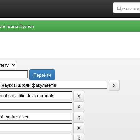
ені Івана Пулюя