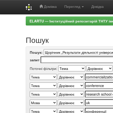
Домівка
Перегляд
Довідка
Skip
ELARTU — Інституційний репозитарій ТНТУ ім
navigation
Пошук
Пошук:
запит
Поточні фільтри: