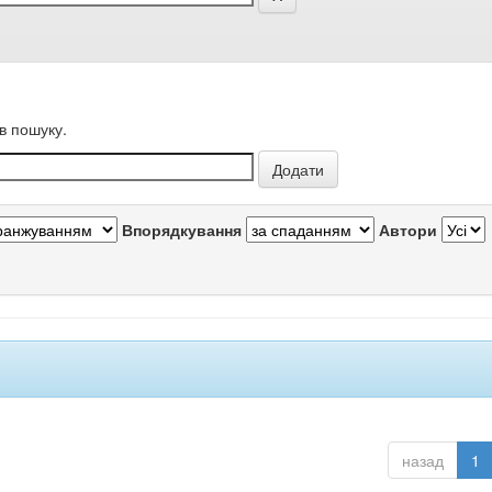
в пошуку.
Впорядкування
Автори
назад
1