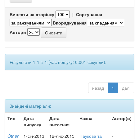
Вивести на сторінку
|
Сортування
Впорядкування
Автори
Результати 1-1 зі 1 (час пошуку: 0.001 секунди).
назад
1
далі
Знайдені матеріали:
Тип
Дата
Дата
Назва
Автор(и)
випуску
внесення
Other
1-січ-2013
12-лис-2015
Наукова та
-