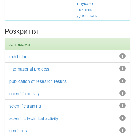
науково-
технічна
діяльність
Розкриття
за темами
exhibition
1
international projects
1
publication of research results
1
scientific activity
1
scientific training
1
scientific-technical activity
1
seminars
1