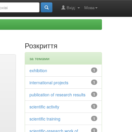
Вхід:
Мова
Розкриття
за темами
exhibition
1
international projects
1
publication of research results
1
scientific activity
1
scientific training
1
scientific-research work of
1