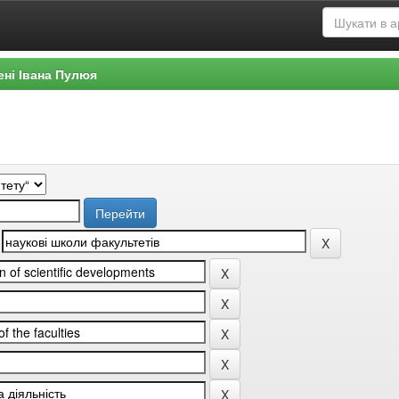
ені Івана Пулюя