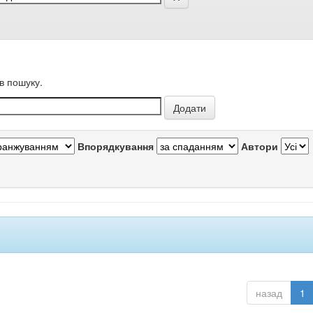
в пошуку.
Впорядкування
Автори
назад
1