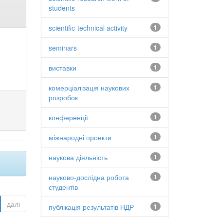
students
scientific-technical activity
1
seminars
1
виставки
1
комерціалізація наукових
1
розробок
конференції
1
міжнародні проекти
1
наукова діяльність
1
науково-дослідна робота
1
студентів
далі
публікація результатів НДР
1