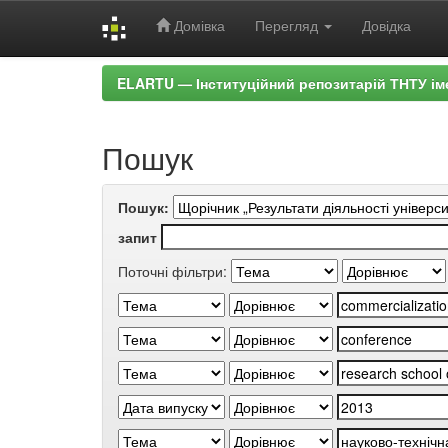
Домівка
Перегляд
Довідка
Skip
ELARTU — Інституційний репозитарій ТНТУ ім
navigation
Пошук
Пошук:
запит
Поточні фільтри: