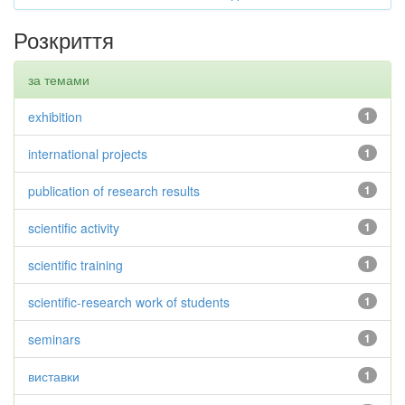
Розкриття
за темами
exhibition
1
international projects
1
publication of research results
1
scientific activity
1
scientific training
1
scientific-research work of students
1
seminars
1
виставки
1