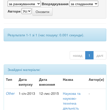
Впорядкування
Автори
Результати 1-1 зі 1 (час пошуку: 0.001 секунди).
назад
1
далі
Знайдені матеріали:
Тип
Дата
Дата
Назва
Автор(и)
випуску
внесення
Other
1-січ-2013
12-лис-2015
Наукова та
-
науково-
технічна
діяльність