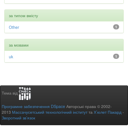
за типом вмісту
Other
1
за мовами
uk
1
Тема від
Програмне забезпечення DSpace
Авторські права © 2002-
2013
Массачусетський технологічний інститут
та
Х’юлет Пакард
-
Зворотний зв’язок