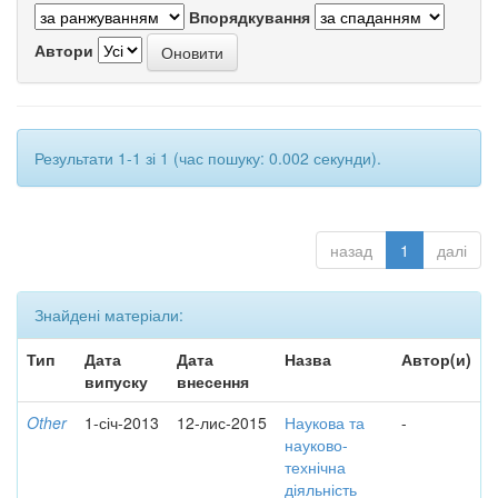
Впорядкування
Автори
Результати 1-1 зі 1 (час пошуку: 0.002 секунди).
назад
1
далі
Знайдені матеріали:
Тип
Дата
Дата
Назва
Автор(и)
випуску
внесення
Other
1-січ-2013
12-лис-2015
Наукова та
-
науково-
технічна
діяльність