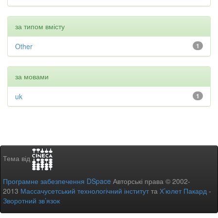
за типом вмісту
Other
1
за мовами
uk
1
Тема від
Програмне забезпечення DSpace
Авторські права © 2002-
2013
Массачусетський технологічний інститут
та
Х’юлет Пакард
-
Зворотний зв’язок