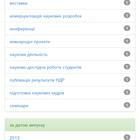
виставки
1
комерціалізація наукових розробок
1
конференції
1
міжнародні проекти
1
наукова діяльність
1
науково-дослідна робота студентів
1
публікація результатів НДР
1
підготовка наукових кадрів
1
семінари
1
за датою випуску
2013
1