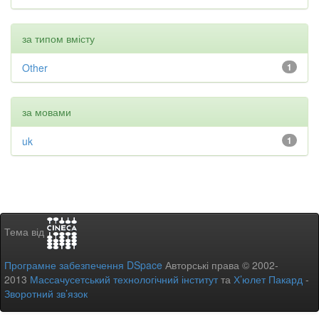
за типом вмісту
Other
1
за мовами
uk
1
Тема від
Програмне забезпечення DSpace
Авторські права © 2002-
2013
Массачусетський технологічний інститут
та
Х’юлет Пакард
-
Зворотний зв’язок