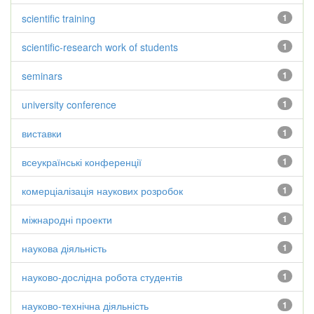
scientific training
1
scientific-research work of students
1
seminars
1
university conference
1
виставки
1
всеукраїнські конференції
1
комерціалізація наукових розробок
1
міжнародні проекти
1
наукова діяльність
1
науково-дослідна робота студентів
1
науково-технічна діяльність
1