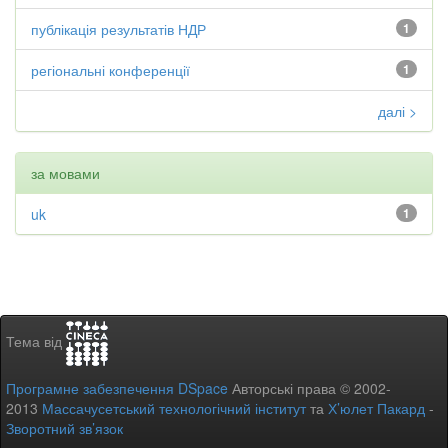
публікація результатів НДР
1
регіональні конференції
1
далі >
за мовами
uk
1
Тема від
Програмне забезпечення DSpace
Авторські права © 2002-
2013
Массачусетський технологічний інститут
та
Х’юлет Пакард
-
Зворотний зв’язок