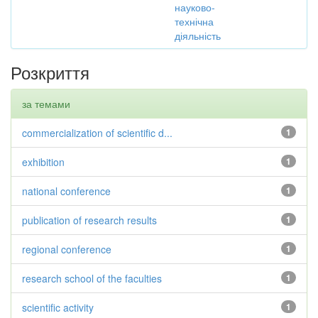
науково-
технічна
діяльність
Розкриття
за темами
commercialization of scientific d...
1
exhibition
1
national conference
1
publication of research results
1
regional conference
1
research school of the faculties
1
scientific activity
1