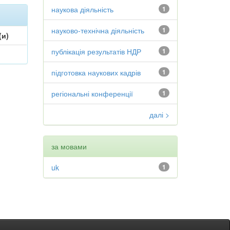
наукова діяльність
1
науково-технічна діяльність
1
(и)
публікація результатів НДР
1
підготовка наукових кадрів
1
регіональні конференції
1
далі >
за мовами
uk
1