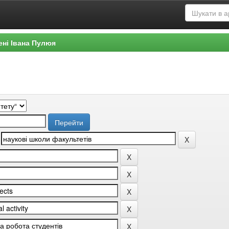
ені Івана Пулюя