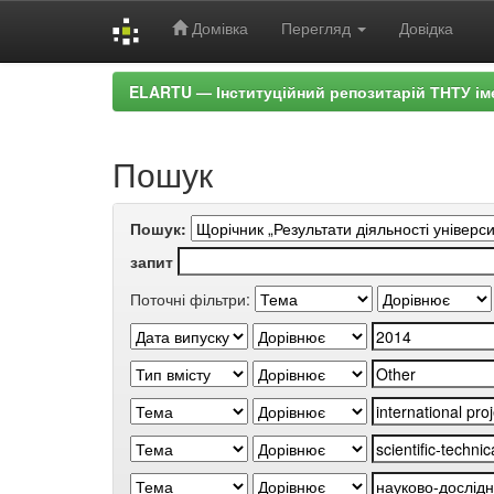
Домівка
Перегляд
Довідка
Skip
ELARTU — Інституційний репозитарій ТНТУ ім
navigation
Пошук
Пошук:
запит
Поточні фільтри: