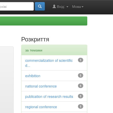
Вхід:
Мова
Розкриття
за темами
commercialization of scientific
1
d...
exhibition
1
national conference
1
publication of research results
1
regional conference
1