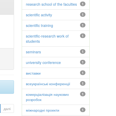
research school of the faculties
1
scientific activity
1
scientific training
1
scientific-research work of
1
students
seminars
1
university conference
1
виставки
1
всеукраїнські конференції
1
комерціалізація наукових
1
розробок
далі
міжнародні проекти
1