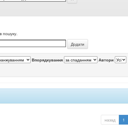
в пошуку.
Впорядкування
Автори
назад
1