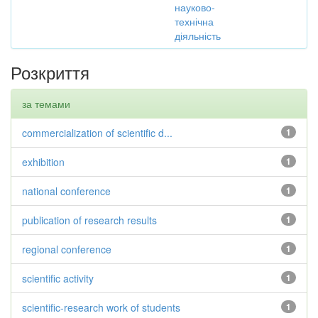
науково-
технічна
діяльність
Розкриття
за темами
commercialization of scientific d...
1
exhibition
1
national conference
1
publication of research results
1
regional conference
1
scientific activity
1
scientific-research work of students
1