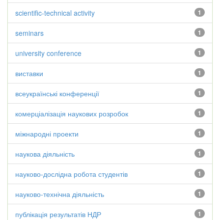
scientific-technical activity
1
seminars
1
university conference
1
виставки
1
всеукраїнські конференції
1
комерціалізація наукових розробок
1
міжнародні проекти
1
наукова діяльність
1
науково-дослідна робота студентів
1
науково-технічна діяльність
1
публікація результатів НДР
1