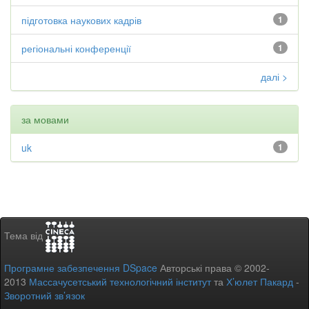
підготовка наукових кадрів
1
регіональні конференції
1
далі >
за мовами
uk
1
Тема від
Програмне забезпечення DSpace
Авторські права © 2002-
2013
Массачусетський технологічний інститут
та
Х’юлет Пакард
-
Зворотний зв’язок