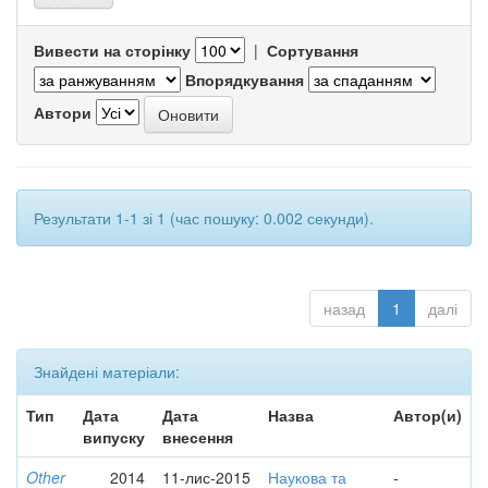
Вивести на сторінку
|
Сортування
Впорядкування
Автори
Результати 1-1 зі 1 (час пошуку: 0.002 секунди).
назад
1
далі
Знайдені матеріали:
Тип
Дата
Дата
Назва
Автор(и)
випуску
внесення
Other
2014
11-лис-2015
Наукова та
-