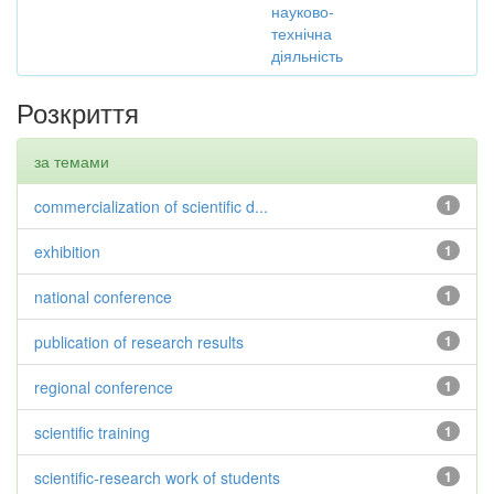
науково-
технічна
діяльність
Розкриття
за темами
commercialization of scientific d...
1
exhibition
1
national conference
1
publication of research results
1
regional conference
1
scientific training
1
scientific-research work of students
1