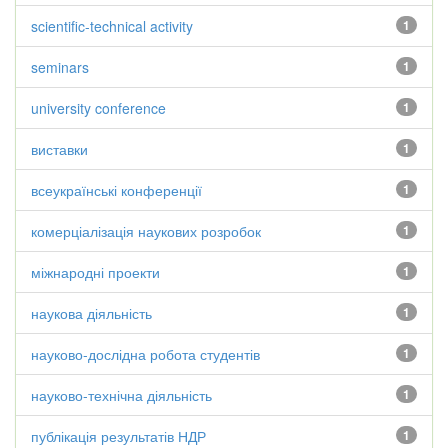
scientific-technical activity
1
seminars
1
university conference
1
виставки
1
всеукраїнські конференції
1
комерціалізація наукових розробок
1
міжнародні проекти
1
наукова діяльність
1
науково-дослідна робота студентів
1
науково-технічна діяльність
1
публікація результатів НДР
1