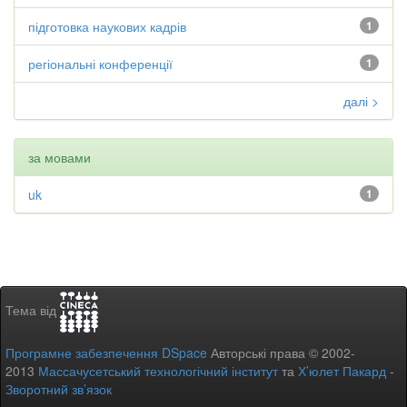
підготовка наукових кадрів
1
регіональні конференції
1
далі >
за мовами
uk
1
Тема від
Програмне забезпечення DSpace
Авторські права © 2002-
2013
Массачусетський технологічний інститут
та
Х’юлет Пакард
-
Зворотний зв’язок