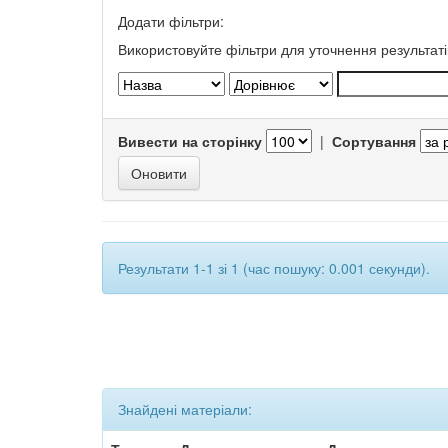
Додати фільтри:
Використовуйте фільтри для уточнення результаті
Вивести на сторінку
|
Сортування
Результати 1-1 зі 1 (час пошуку: 0.001 секунди).
Знайдені матеріали: