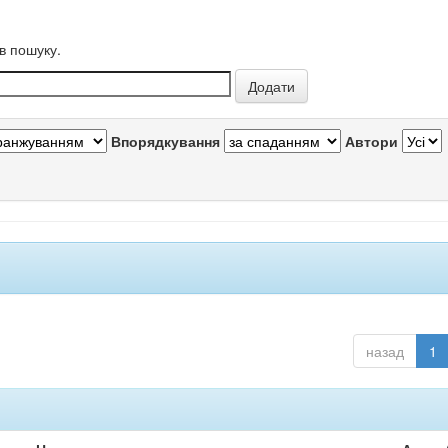
в пошуку.
Впорядкування
Автори
назад
1