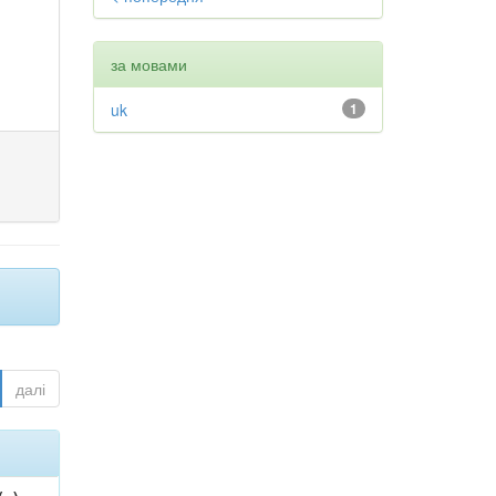
за мовами
uk
1
далі