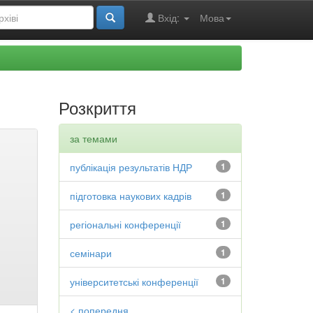
Вхід:
Мова
Розкриття
за темами
публікація результатів НДР
1
підготовка наукових кадрів
1
регіональні конференції
1
семінари
1
університетські конференції
1
< попередня