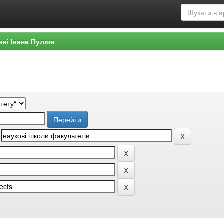
ені Івана Пулюя