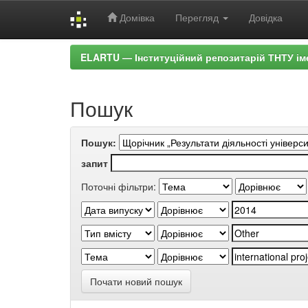
Домівка
Перегляд
Довідка
Skip
ELARTU — Інституційний репозитарій ТНТУ ім
navigation
Пошук
Пошук:
запит
Поточні фільтри:
Почати новий пошук