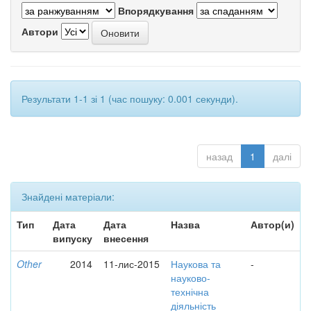
Впорядкування
Автори
Результати 1-1 зі 1 (час пошуку: 0.001 секунди).
назад
1
далі
Знайдені матеріали:
Тип
Дата
Дата
Назва
Автор(и)
випуску
внесення
Other
2014
11-лис-2015
Наукова та
-
науково-
технічна
діяльність