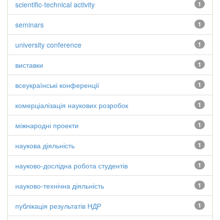
scientific-technical activity
1
seminars
1
university conference
1
виставки
1
всеукраїнські конференції
1
комерціалізація наукових розробок
1
міжнародні проекти
1
наукова діяльність
1
науково-дослідна робота студентів
1
науково-технічна діяльність
1
публікація результатів НДР
1