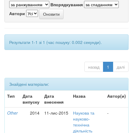
Впорядкування
Автори
Результати 1-1 зі 1 (час пошуку: 0.002 секунди).
назад
1
далі
Знайдені матеріали:
Тип
Дата
Дата
Назва
Автор(и)
випуску
внесення
Other
2014
11-лис-2015
Наукова та
-
науково-
технічна
діяльність