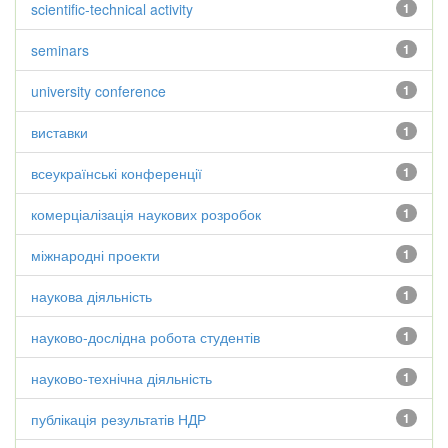
scientific-technical activity
1
seminars
1
university conference
1
виставки
1
всеукраїнські конференції
1
комерціалізація наукових розробок
1
міжнародні проекти
1
наукова діяльність
1
науково-дослідна робота студентів
1
науково-технічна діяльність
1
публікація результатів НДР
1