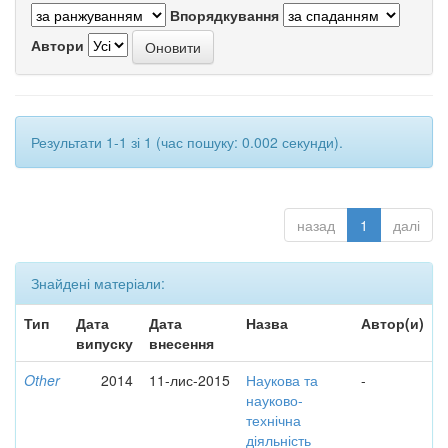
Впорядкування
Автори
Результати 1-1 зі 1 (час пошуку: 0.002 секунди).
назад
1
далі
Знайдені матеріали:
Тип
Дата
Дата
Назва
Автор(и)
випуску
внесення
Other
2014
11-лис-2015
Наукова та
-
науково-
технічна
діяльність