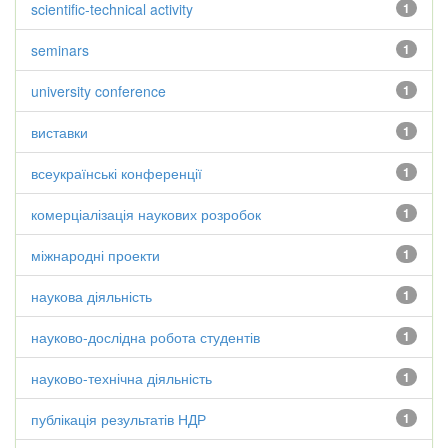
scientific-technical activity
1
seminars
1
university conference
1
виставки
1
всеукраїнські конференції
1
комерціалізація наукових розробок
1
міжнародні проекти
1
наукова діяльність
1
науково-дослідна робота студентів
1
науково-технічна діяльність
1
публікація результатів НДР
1