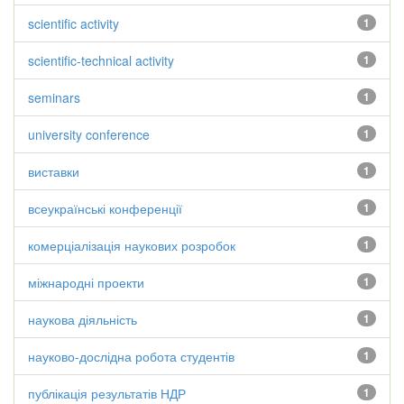
scientific activity
1
scientific-technical activity
1
seminars
1
university conference
1
виставки
1
всеукраїнські конференції
1
комерціалізація наукових розробок
1
міжнародні проекти
1
наукова діяльність
1
науково-дослідна робота студентів
1
публікація результатів НДР
1