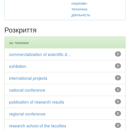
науково-
технічна
діяльність
Розкриття
за темами
commercialization of scientific d...
1
exhibition
1
international projects
1
national conference
1
publication of research results
1
regional conference
1
research school of the faculties
1