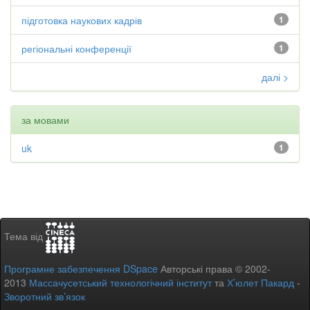
підготовка наукових кадрів
1
регіональні конференції
1
далі >
за мовами
uk
1
Тема від
Програмне забезпечення DSpace
Авторські права © 2002-
2013
Массачусетський технологічний інститут
та
Х’юлет Пакард
-
Зворотний зв’язок