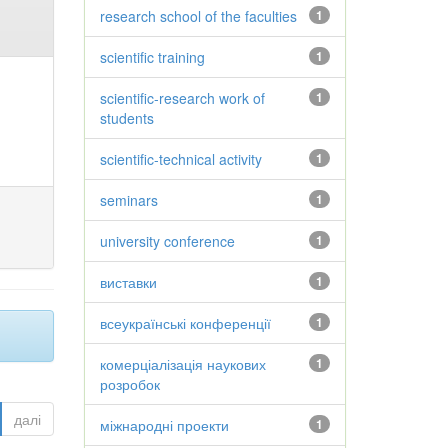
research school of the faculties
1
scientific training
1
scientific-research work of
1
students
scientific-technical activity
1
seminars
1
university conference
1
виставки
1
всеукраїнські конференції
1
комерціалізація наукових
1
розробок
далі
міжнародні проекти
1