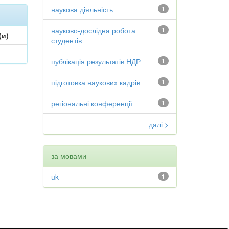
наукова діяльність
1
науково-дослідна робота
1
(и)
студентів
публікація результатів НДР
1
підготовка наукових кадрів
1
регіональні конференції
1
далі >
за мовами
uk
1