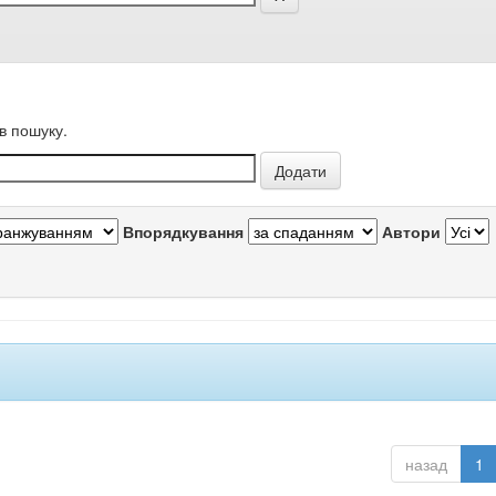
в пошуку.
Впорядкування
Автори
назад
1