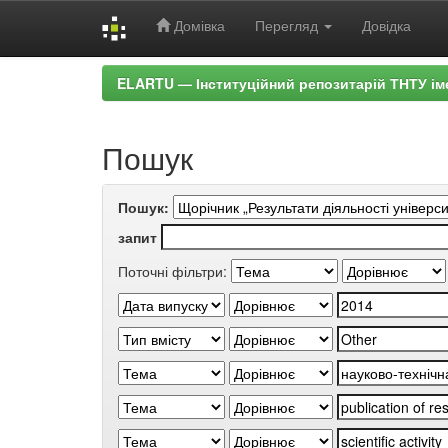
Домівка
Перегляд
Довідка
Skip
ELARTU — Інституційний репозитарій ТНТУ ім
navigation
Пошук
Пошук:
запит
Поточні фільтри: