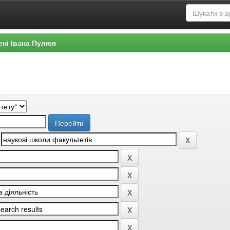
ені Івана Пулюя