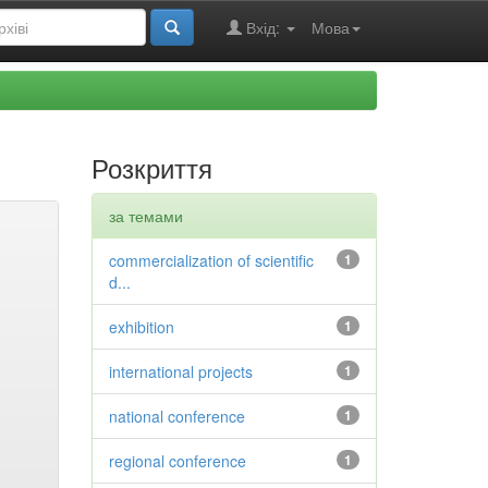
Вхід:
Мова
Розкриття
за темами
commercialization of scientific
1
d...
exhibition
1
international projects
1
national conference
1
regional conference
1