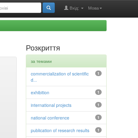
Вхід:
Мова
Розкриття
за темами
commercialization of scientific
1
d...
exhibition
1
international projects
1
national conference
1
publication of research results
1