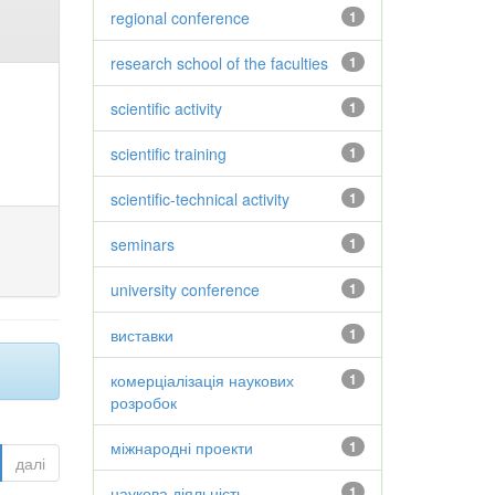
regional conference
1
research school of the faculties
1
scientific activity
1
scientific training
1
scientific-technical activity
1
seminars
1
university conference
1
виставки
1
комерціалізація наукових
1
розробок
міжнародні проекти
1
далі
наукова діяльність
1