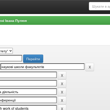
ені Івана Пулюя