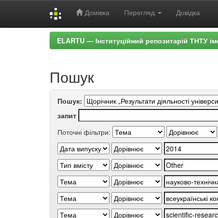
Домівка
Перегляд
Довідка
Skip
ELARTU — Інституційний репозитарій ТНТУ ім
navigation
Пошук
Пошук:
запит
Поточні фільтри: