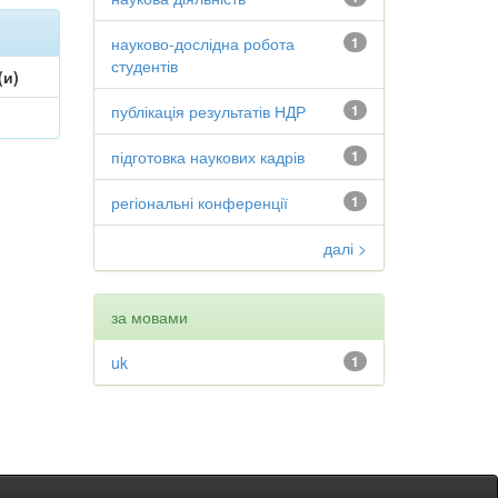
науково-дослідна робота
1
студентів
(и)
публікація результатів НДР
1
підготовка наукових кадрів
1
регіональні конференції
1
далі >
за мовами
uk
1