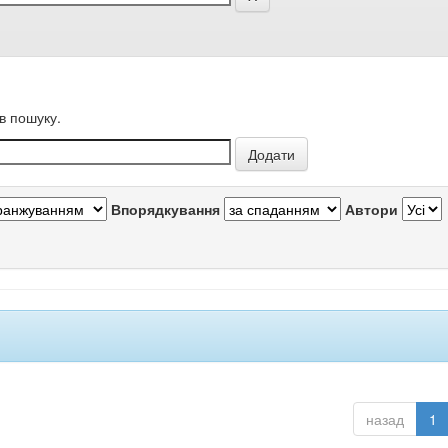
в пошуку.
Впорядкування
Автори
назад
1