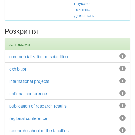
науково-
технічна
діяльність
Розкриття
за темами
commercialization of scientific d...
1
exhibition
1
international projects
1
national conference
1
publication of research results
1
regional conference
1
research school of the faculties
1