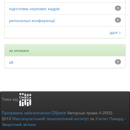
підготовка наукових кадрів
1
регіональні конференції
1
далі >
за мовами
uk
1
Тема від
Програмне забезпечення DSpace
Авторські права © 2002-
2013
Массачусетський технологічний інститут
та
Х’юлет Пакард
-
Зворотний зв’язок