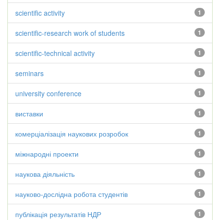
scientific activity
1
scientific-research work of students
1
scientific-technical activity
1
seminars
1
university conference
1
виставки
1
комерціалізація наукових розробок
1
міжнародні проекти
1
наукова діяльність
1
науково-дослідна робота студентів
1
публікація результатів НДР
1