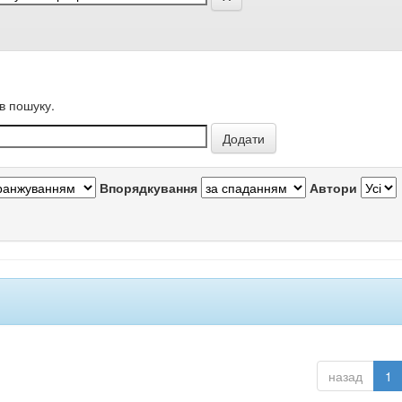
в пошуку.
Впорядкування
Автори
назад
1