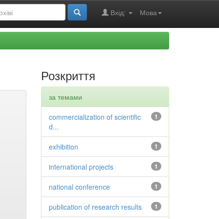
Вхід:
Мова
Розкриття
за темами
commercialization of scientific
1
d...
exhibition
1
international projects
1
national conference
1
publication of research results
1