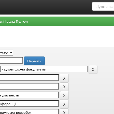
ені Івана Пулюя