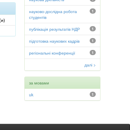
науково-дослідна робота
1
студентів
(и)
публікація результатів НДР
1
підготовка наукових кадрів
1
регіональні конференції
1
далі >
за мовами
uk
1