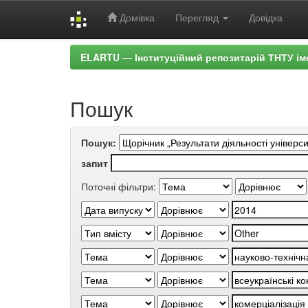
Домівка
Перегляд
Довідка
Skip
ELARTU — Інституційний репозитарій ТНТУ ім
navigation
Пошук
Пошук:
запит
Поточні фільтри: