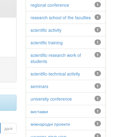
regional conference
1
research school of the faculties
1
scientific activity
1
scientific training
1
scientific-research work of
1
students
scientific-technical activity
1
seminars
1
university conference
1
виставки
1
міжнародні проекти
1
далі
наукова діяльність
1