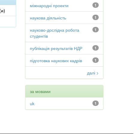
міжнародні проекти
1
(и)
наукова діяльність
1
науково-дослідна робота
1
студентів
публікація результатів НДР
1
підготовка наукових кадрів
1
далі >
за мовами
uk
1