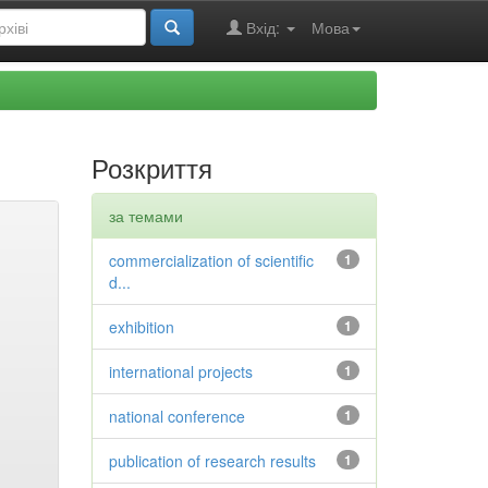
Вхід:
Мова
Розкриття
за темами
commercialization of scientific
1
d...
exhibition
1
international projects
1
national conference
1
publication of research results
1