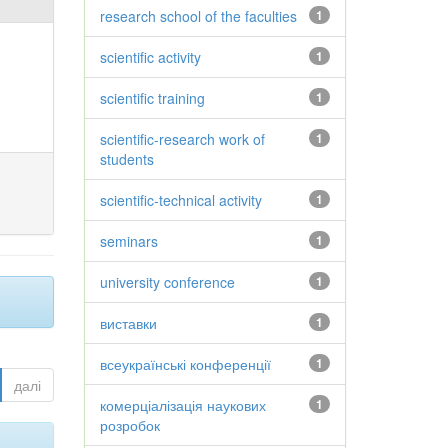
research school of the faculties
1
scientific activity
1
scientific training
1
scientific-research work of
1
students
scientific-technical activity
1
seminars
1
university conference
1
виставки
1
всеукраїнські конференції
1
далі
комерціалізація наукових
1
розробок