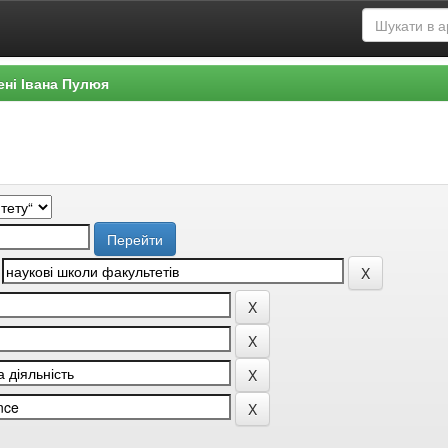
ені Івана Пулюя