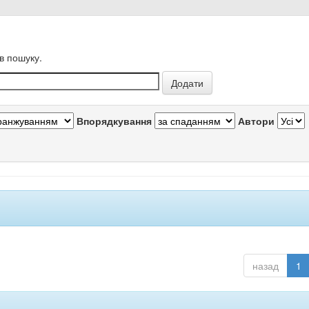
в пошуку.
Впорядкування
Автори
назад
1