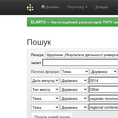
Домівка
Перегляд
Довідка
Skip
ELARTU — Інституційний репозитарій ТНТУ ім
navigation
Пошук
Пошук:
запит
Поточні фільтри:
Почати новий пошук