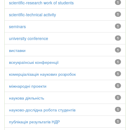
scientific-research work of students
1
scientific-technical activity
1
seminars
1
university conference
1
виставки
1
всеукраїнські конференції
1
комерціалізація наукових розробок
1
міжнародні проекти
1
наукова діяльність
1
науково-дослідна робота студентів
1
публікація результатів НДР
1