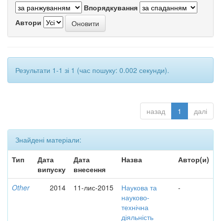
Впорядкування
Автори
Результати 1-1 зі 1 (час пошуку: 0.002 секунди).
назад
1
далі
Знайдені матеріали:
Тип
Дата
Дата
Назва
Автор(и)
випуску
внесення
Other
2014
11-лис-2015
Наукова та
-
науково-
технічна
діяльність