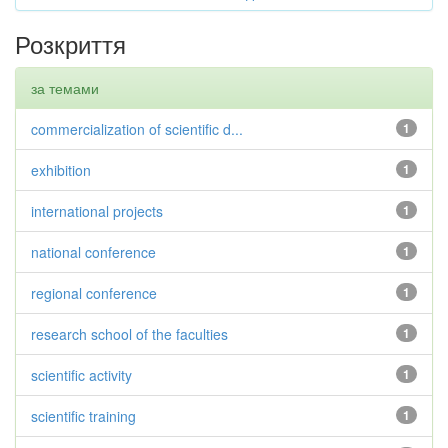
Розкриття
за темами
commercialization of scientific d...
1
exhibition
1
international projects
1
national conference
1
regional conference
1
research school of the faculties
1
scientific activity
1
scientific training
1