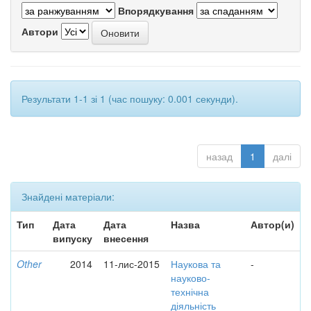
Впорядкування
Автори
Результати 1-1 зі 1 (час пошуку: 0.001 секунди).
назад
1
далі
Знайдені матеріали:
Тип
Дата
Дата
Назва
Автор(и)
випуску
внесення
Other
2014
11-лис-2015
Наукова та
-
науково-
технічна
діяльність