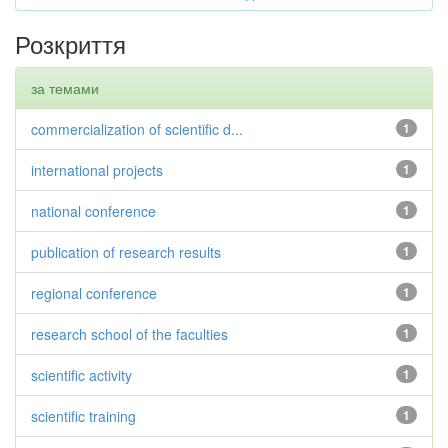
Розкриття
за темами
commercialization of scientific d...
1
international projects
1
national conference
1
publication of research results
1
regional conference
1
research school of the faculties
1
scientific activity
1
scientific training
1