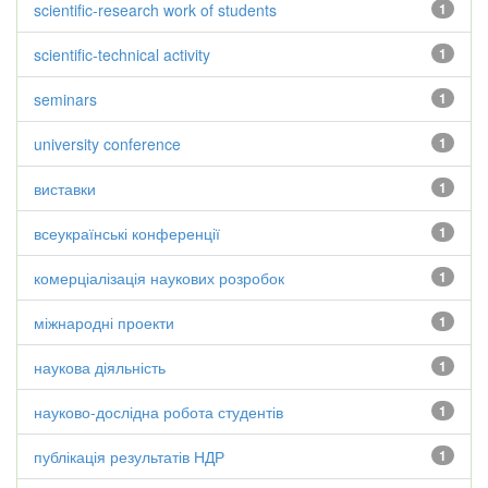
scientific-research work of students
1
scientific-technical activity
1
seminars
1
university conference
1
виставки
1
всеукраїнські конференції
1
комерціалізація наукових розробок
1
міжнародні проекти
1
наукова діяльність
1
науково-дослідна робота студентів
1
публікація результатів НДР
1