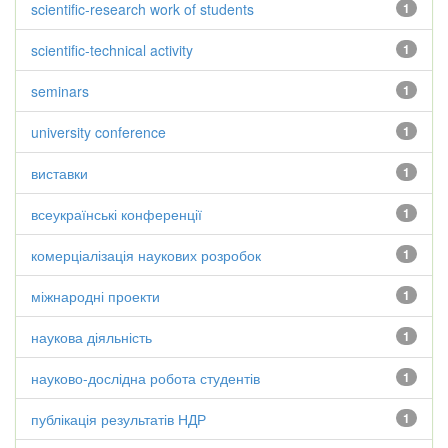
scientific-research work of students
1
scientific-technical activity
1
seminars
1
university conference
1
виставки
1
всеукраїнські конференції
1
комерціалізація наукових розробок
1
міжнародні проекти
1
наукова діяльність
1
науково-дослідна робота студентів
1
публікація результатів НДР
1