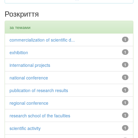
Розкриття
за темами
commercialization of scientific d...
1
exhibition
1
international projects
1
national conference
1
publication of research results
1
regional conference
1
research school of the faculties
1
scientific activity
1