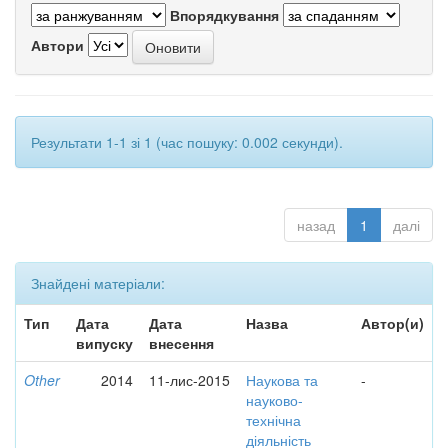
Впорядкування
Автори
Результати 1-1 зі 1 (час пошуку: 0.002 секунди).
назад
1
далі
Знайдені матеріали:
Тип
Дата
Дата
Назва
Автор(и)
випуску
внесення
Other
2014
11-лис-2015
Наукова та
-
науково-
технічна
діяльність