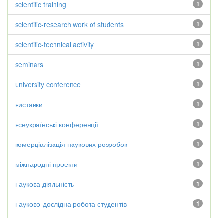
scientific training
1
scientific-research work of students
1
scientific-technical activity
1
seminars
1
university conference
1
виставки
1
всеукраїнські конференції
1
комерціалізація наукових розробок
1
міжнародні проекти
1
наукова діяльність
1
науково-дослідна робота студентів
1