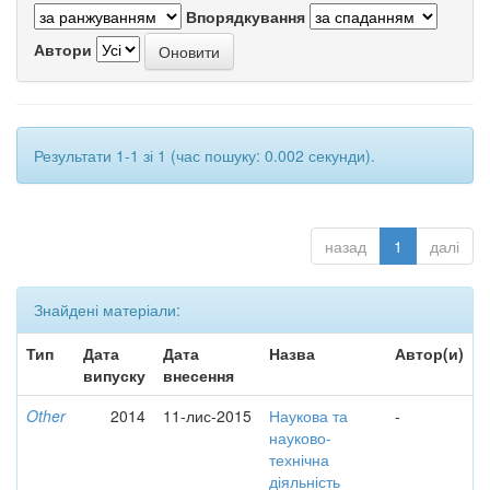
Впорядкування
Автори
Результати 1-1 зі 1 (час пошуку: 0.002 секунди).
назад
1
далі
Знайдені матеріали:
Тип
Дата
Дата
Назва
Автор(и)
випуску
внесення
Other
2014
11-лис-2015
Наукова та
-
науково-
технічна
діяльність