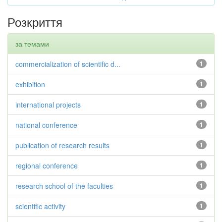
Розкриття
за темами
commercialization of scientific d...
1
exhibition
1
international projects
1
national conference
1
publication of research results
1
regional conference
1
research school of the faculties
1
scientific activity
1