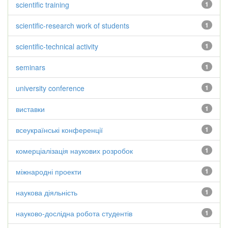
scientific training
1
scientific-research work of students
1
scientific-technical activity
1
seminars
1
university conference
1
виставки
1
всеукраїнські конференції
1
комерціалізація наукових розробок
1
міжнародні проекти
1
наукова діяльність
1
науково-дослідна робота студентів
1