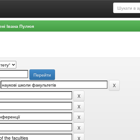
ені Івана Пулюя