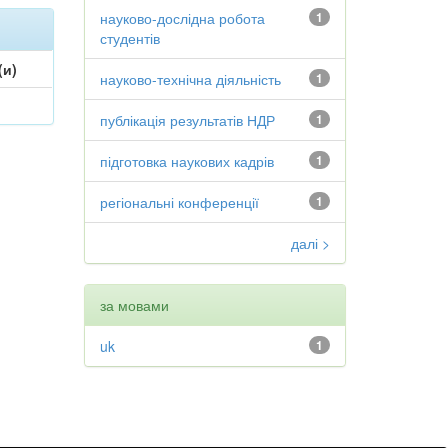
науково-дослідна робота
1
студентів
(и)
науково-технічна діяльність
1
публікація результатів НДР
1
підготовка наукових кадрів
1
регіональні конференції
1
далі >
за мовами
uk
1