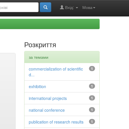
Вхід:
Мова
Розкриття
за темами
commercialization of scientific
1
d...
exhibition
1
international projects
1
national conference
1
publication of research results
1