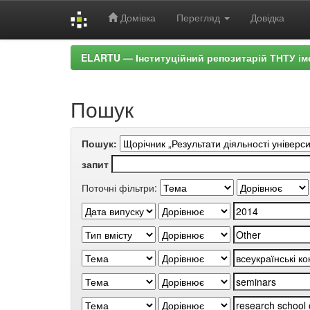
Домівка
Перегляд
Довідка
Skip
ELARTU — Інституційний репозитарій ТНТУ ім
navigation
Пошук
Пошук:
запит
Поточні фільтри: