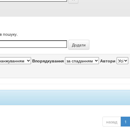
в пошуку.
Впорядкування
Автори
назад
1