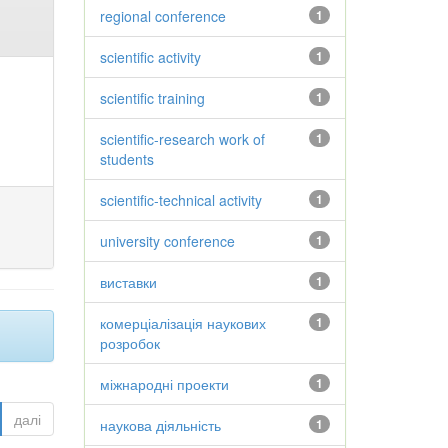
regional conference
1
scientific activity
1
scientific training
1
scientific-research work of
1
students
scientific-technical activity
1
university conference
1
виставки
1
комерціалізація наукових
1
розробок
міжнародні проекти
1
далі
наукова діяльність
1