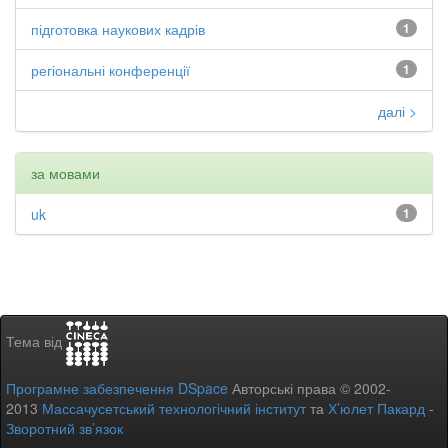
підготовка наукових кадрів
1
регіональні конференції
1
далі >
за мовами
uk
1
Тема від
Програмне забезпечення DSpace
Авторські права © 2002-
2013
Массачусетський технологічний інститут
та
Х’юлет Пакард
-
Зворотний зв’язок