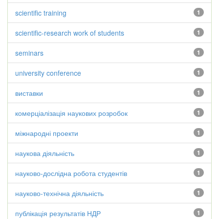
scientific training
1
scientific-research work of students
1
seminars
1
university conference
1
виставки
1
комерціалізація наукових розробок
1
міжнародні проекти
1
наукова діяльність
1
науково-дослідна робота студентів
1
науково-технічна діяльність
1
публікація результатів НДР
1