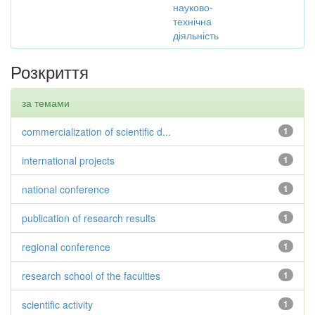
науково-
технічна
діяльність
Розкриття
за темами
commercialization of scientific d...
1
international projects
1
national conference
1
publication of research results
1
regional conference
1
research school of the faculties
1
scientific activity
1