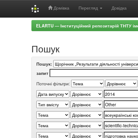
Домівка
Перегляд
Довідка
Skip
ELARTU — Інституційний репозитарій ТНТУ ім
navigation
Пошук
Пошук:
запит
Поточні фільтри: