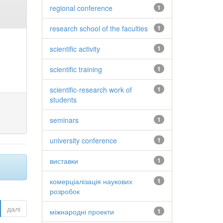
regional conference
1
research school of the faculties
1
scientific activity
1
scientific training
1
scientific-research work of
1
students
seminars
1
university conference
1
виставки
1
комерціалізація наукових
1
розробок
далі
міжнародні проекти
1