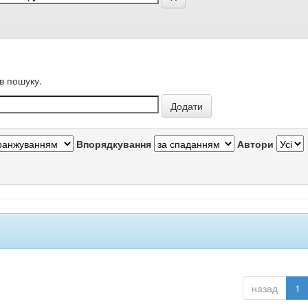
в пошуку.
Впорядкування
Автори
назад
1