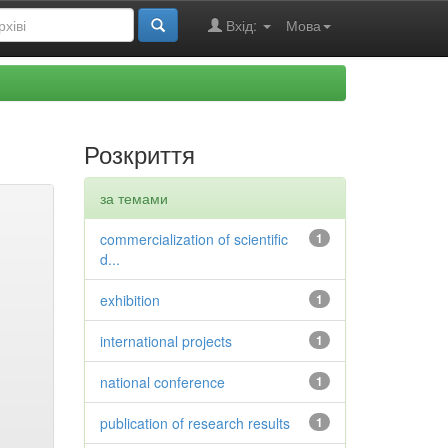
Вхід:
Мова
Розкриття
за темами
commercialization of scientific
1
d...
exhibition
1
international projects
1
national conference
1
publication of research results
1