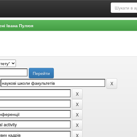
ені Івана Пулюя