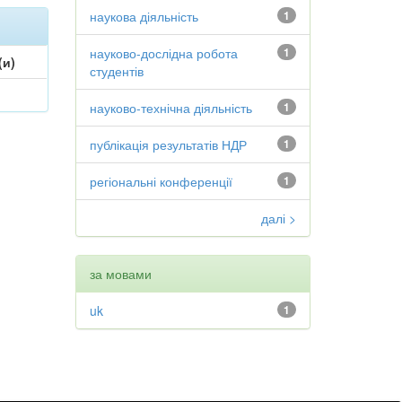
наукова діяльність
1
науково-дослідна робота
1
(и)
студентів
науково-технічна діяльність
1
публікація результатів НДР
1
регіональні конференції
1
далі >
за мовами
uk
1