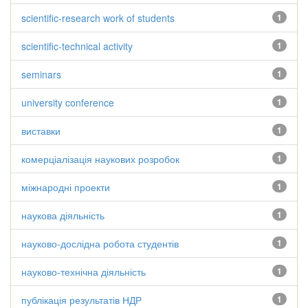
scientific-research work of students
1
scientific-technical activity
1
seminars
1
university conference
1
виставки
1
комерціалізація наукових розробок
1
міжнародні проекти
1
наукова діяльність
1
науково-дослідна робота студентів
1
науково-технічна діяльність
1
публікація результатів НДР
1