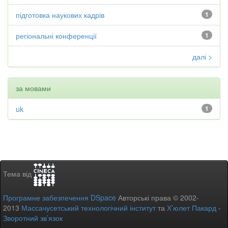
підготовка наукових кадрів
1
регіональні конференції
1
далі >
за мовами
uk
1
Тема від
Програмне забезпечення DSpace
Авторські права © 2002-
2013
Массачусетський технологічний інститут
та
Х’юлет Пакард
-
Зворотний зв’язок