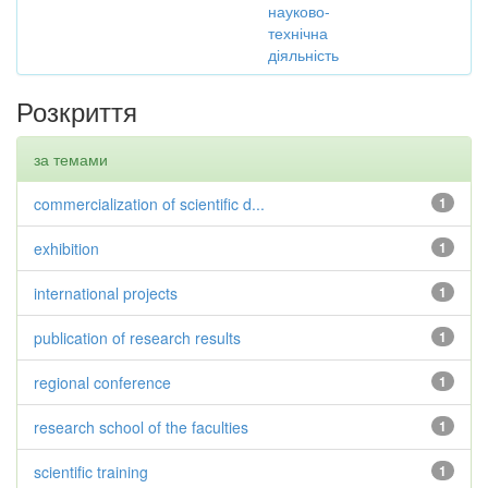
науково-
технічна
діяльність
Розкриття
за темами
commercialization of scientific d...
1
exhibition
1
international projects
1
publication of research results
1
regional conference
1
research school of the faculties
1
scientific training
1