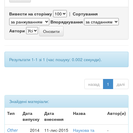
Вивести на сторінку
|
Сортування
Впорядкування
Автори
Результати 1-1 зі 1 (час пошуку: 0.002 секунди).
назад
1
далі
Знайдені матеріали:
Тип
Дата
Дата
Назва
Автор(и)
випуску
внесення
Other
2014
11-лис-2015
Наукова та
-