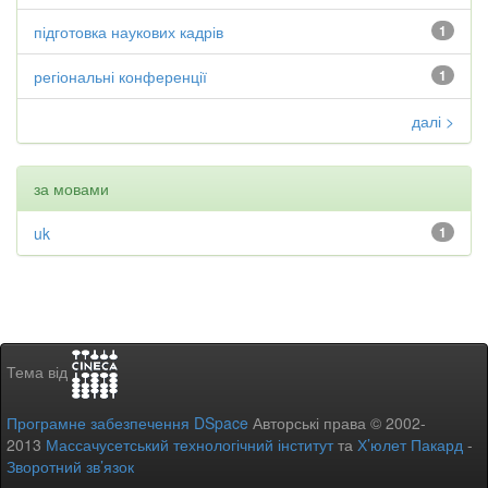
підготовка наукових кадрів
1
регіональні конференції
1
далі >
за мовами
uk
1
Тема від
Програмне забезпечення DSpace
Авторські права © 2002-
2013
Массачусетський технологічний інститут
та
Х’юлет Пакард
-
Зворотний зв’язок