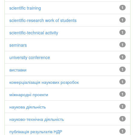
scientific training
1
scientific-research work of students
1
scientific-technical activity
1
seminars
1
university conference
1
виставки
1
комерціалізація наукових розробок
1
міжнародні проекти
1
наукова діяльність
1
науково-технічна діяльність
1
публікація результатів НДР
1