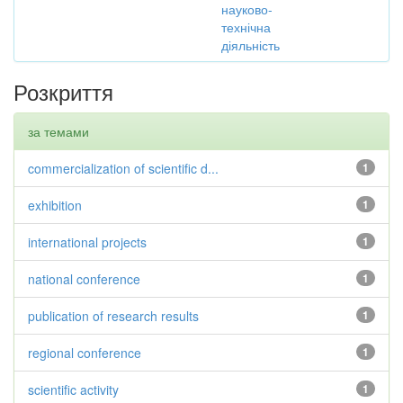
науково-
технічна
діяльність
Розкриття
за темами
commercialization of scientific d...
1
exhibition
1
international projects
1
national conference
1
publication of research results
1
regional conference
1
scientific activity
1