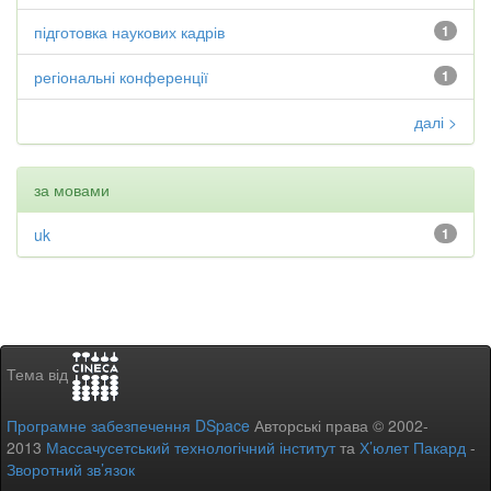
підготовка наукових кадрів
1
регіональні конференції
1
далі >
за мовами
uk
1
Тема від
Програмне забезпечення DSpace
Авторські права © 2002-
2013
Массачусетський технологічний інститут
та
Х’юлет Пакард
-
Зворотний зв’язок