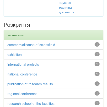
науково-
технічна
діяльність
Розкриття
за темами
commercialization of scientific d...
1
exhibition
1
international projects
1
national conference
1
publication of research results
1
regional conference
1
research school of the faculties
1