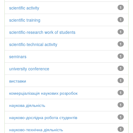
scientific activity
1
scientific training
1
scientific-research work of students
1
scientific-technical activity
1
seminars
1
university conference
1
виставки
1
комерціалізація наукових розробок
1
наукова діяльність
1
науково-дослідна робота студентів
1
науково-технічна діяльність
1