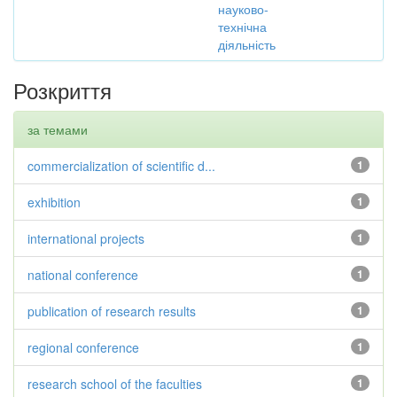
науково-
технічна
діяльність
Розкриття
за темами
commercialization of scientific d...
1
exhibition
1
international projects
1
national conference
1
publication of research results
1
regional conference
1
research school of the faculties
1