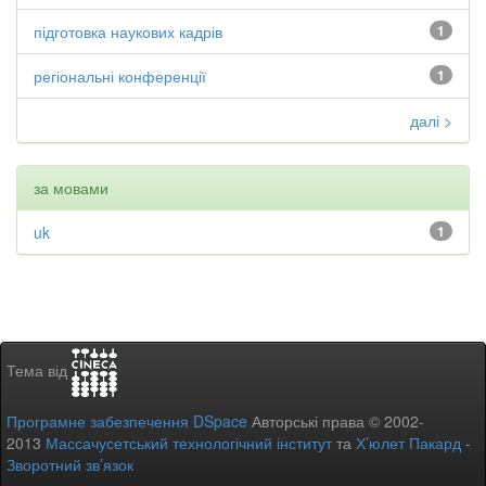
підготовка наукових кадрів
1
регіональні конференції
1
далі >
за мовами
uk
1
Тема від
Програмне забезпечення DSpace
Авторські права © 2002-
2013
Массачусетський технологічний інститут
та
Х’юлет Пакард
-
Зворотний зв’язок