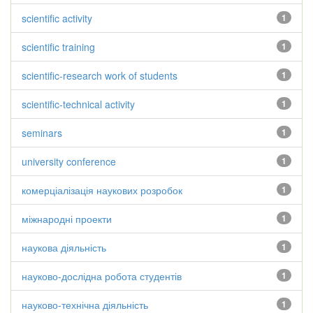
scientific activity
1
scientific training
1
scientific-research work of students
1
scientific-technical activity
1
seminars
1
university conference
1
комерціалізація наукових розробок
1
міжнародні проекти
1
наукова діяльність
1
науково-дослідна робота студентів
1
науково-технічна діяльність
1