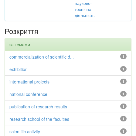
науково-
технічна
діяльність
Розкриття
за темами
commercialization of scientific d...
1
exhibition
1
international projects
1
national conference
1
publication of research results
1
research school of the faculties
1
scientific activity
1