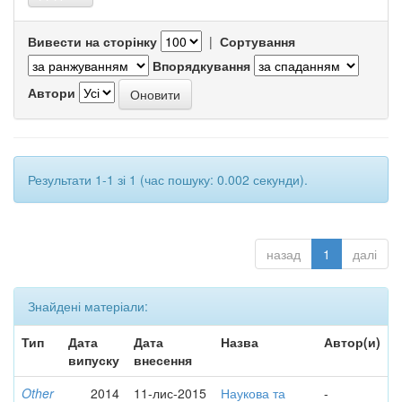
Вивести на сторінку
|
Сортування
Впорядкування
Автори
Результати 1-1 зі 1 (час пошуку: 0.002 секунди).
назад
1
далі
Знайдені матеріали:
Тип
Дата
Дата
Назва
Автор(и)
випуску
внесення
Other
2014
11-лис-2015
Наукова та
-