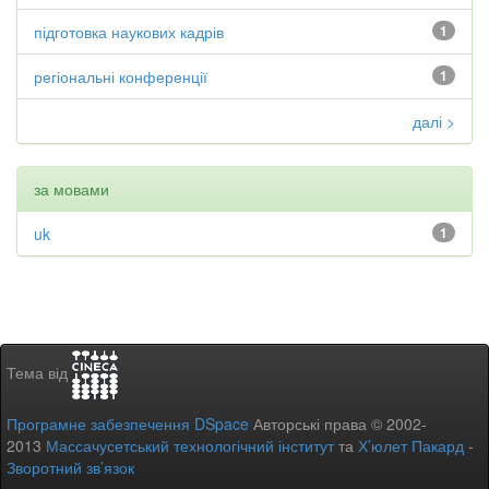
підготовка наукових кадрів
1
регіональні конференції
1
далі >
за мовами
uk
1
Тема від
Програмне забезпечення DSpace
Авторські права © 2002-
2013
Массачусетський технологічний інститут
та
Х’юлет Пакард
-
Зворотний зв’язок