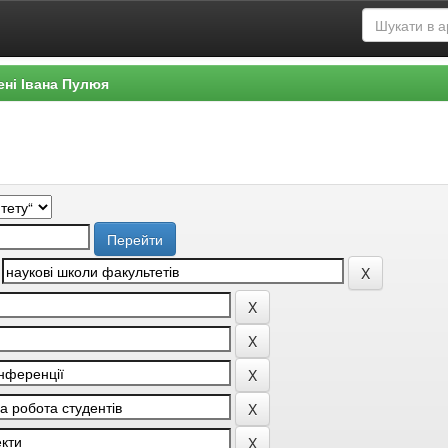
ені Івана Пулюя