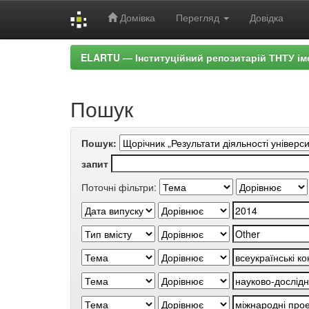
Домівка
Перегляд
Довідка
Skip
ELARTU — Інституційний репозитарій ТНТУ ім
navigation
Пошук
Пошук:
запит
Поточні фільтри: