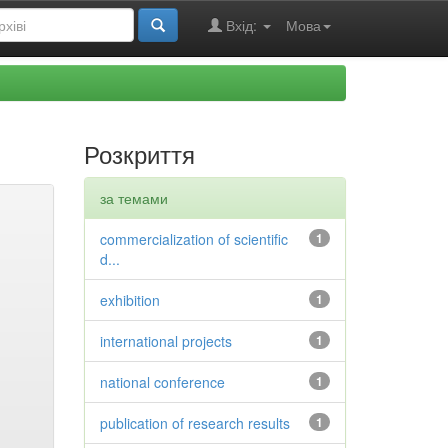
Вхід:
Мова
Розкриття
за темами
commercialization of scientific
1
d...
exhibition
1
international projects
1
national conference
1
publication of research results
1