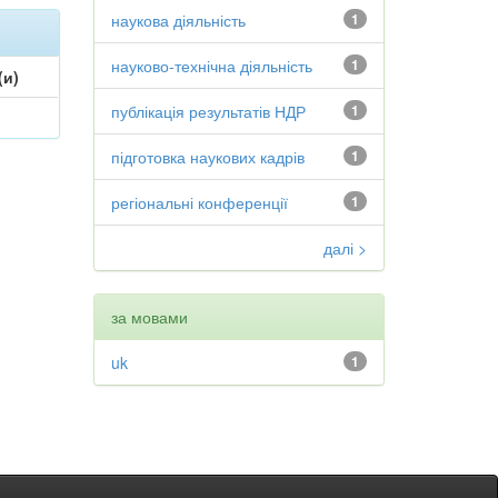
наукова діяльність
1
науково-технічна діяльність
1
(и)
публікація результатів НДР
1
підготовка наукових кадрів
1
регіональні конференції
1
далі >
за мовами
uk
1