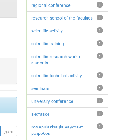
regional conference
1
research school of the faculties
1
scientific activity
1
scientific training
1
scientific-research work of
1
students
scientific-technical activity
1
seminars
1
university conference
1
виставки
1
комерціалізація наукових
1
далі
розробок